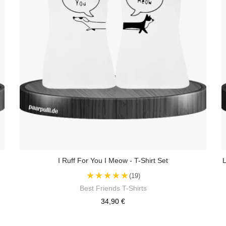
I Ruff For You I Meow - T-Shirt Set
L
★★★★★
(19)
Best Friends T-Shirts
34,90 €