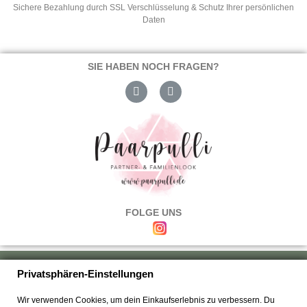
Sichere Bezahlung durch SSL Verschlüsselung & Schutz Ihrer persönlichen
Daten
SIE HABEN NOCH FRAGEN?
FOLGE UNS
Über uns
|
Versand & Zahlung
|
Umtausch & Rückgabe
|
Haftung
|
Privatsphären-Einstellungen
Wiederrufsbelehrung
|
Hilfe & FAQ's
|
Datenschutz
|
AGB's
|
Impressum
|
Wir verwenden Cookies, um dein Einkaufserlebnis zu verbessern. Du
Kontakt