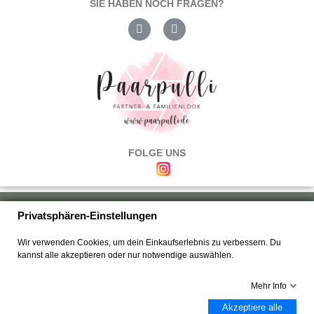
SIE HABEN NOCH FRAGEN?
FOLGE UNS
Über uns
|
Versand & Zahlung
|
Umtausch & Rückgabe
|
Haftung
|
Privatsphären-Einstellungen
Wiederrufsbelehrung
|
Hilfe & FAQ's
|
Datenschutz
|
AGB's
|
Impressum
|
Wir verwenden Cookies, um dein Einkaufserlebnis zu verbessern. Du
Kontakt
kannst alle akzeptieren oder nur notwendige auswählen.
Mehr Info
Akzeptiere alle
Copyright © 2025 Paarpulli