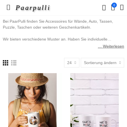
0
Paarpulli
Bei PaarPulli finden Sie Accessoires für Wände, Auto, Tassen,
Puzzle, Taschen oder weiteren Geschenkartikeln.
Wir bieten verschiedene Muster an. Haben Sie individuelle
Wünsche? So können Sie uns über das Kontaktformular erreichen.
… Weiterlesen
Suchen Sie sich eines unserer Muster einfach aus und geben
24
Sortierung ändern
Ihrem Wohnzimmer ein neues Design.
Viel Spaß beim Stöbern...