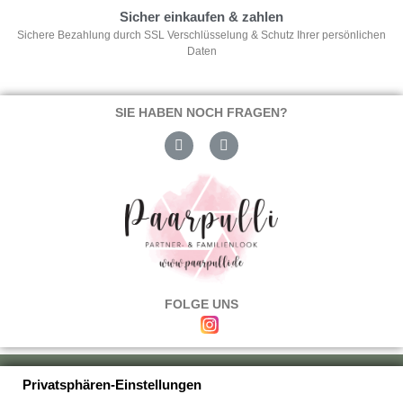
Sicher einkaufen & zahlen
Sichere Bezahlung durch SSL Verschlüsselung & Schutz Ihrer persönlichen
Daten
SIE HABEN NOCH FRAGEN?
FOLGE UNS
Über uns
|
Versand & Zahlung
|
Umtausch & Rückgabe
|
Haftung
|
Privatsphären-Einstellungen