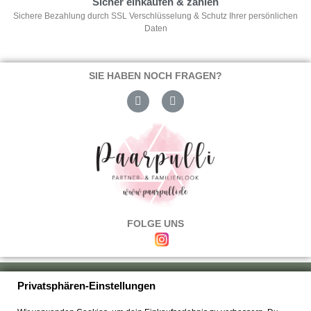
Sicher einkaufen & zahlen
Sichere Bezahlung durch SSL Verschlüsselung & Schutz Ihrer persönlichen
Daten
SIE HABEN NOCH FRAGEN?
FOLGE UNS
Über uns
|
Versand & Zahlung
|
Umtausch & Rückgabe
|
Haftung
|
Privatsphären-Einstellungen
Wiederrufsbelehrung
|
Hilfe & FAQ's
|
Datenschutz
|
AGB's
|
Impressum
|