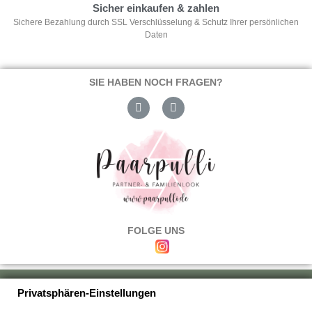
Sicher einkaufen & zahlen
Sichere Bezahlung durch SSL Verschlüsselung & Schutz Ihrer persönlichen
Daten
SIE HABEN NOCH FRAGEN?
FOLGE UNS
Über uns
|
Versand & Zahlung
|
Umtausch & Rückgabe
|
Haftung
|
Privatsphären-Einstellungen
Wiederrufsbelehrung
|
Hilfe & FAQ's
|
Datenschutz
|
AGB's
|
Impressum
|