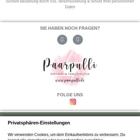
Sichere Bezahlung durch SSL Verschlüsselung & Schutz Ihrer persönlichen
Daten
SIE HABEN NOCH FRAGEN?
FOLGE UNS
Über uns
|
Versand & Zahlung
|
Umtausch & Rückgabe
|
Haftung
|
Privatsphären-Einstellungen
Wiederrufsbelehrung
|
Hilfe & FAQ's
|
Datenschutz
|
AGB's
|
Impressum
|
Wir verwenden Cookies, um dein Einkaufserlebnis zu verbessern. Du
Kontakt