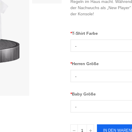
Regeln im Haus macht. Während 
der Nachwuchs als „New Player“ 
der Konsole!
*
T-Shirt Farbe
-
*
Herren Größe
-
*
Baby Größe
-
IN DEN WARE