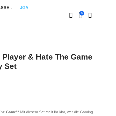
ÄSSE
JGA
0
e Player & Hate The Game
y Set
 The Game!“
Mit diesem Set stellt ihr klar, wer die Gaming