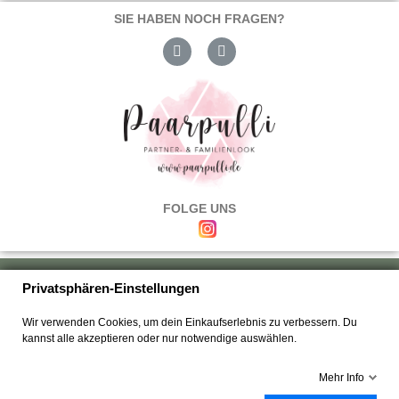
SIE HABEN NOCH FRAGEN?
FOLGE UNS
Über uns
|
Versand & Zahlung
|
Umtausch & Rückgabe
|
Haftung
|
Privatsphären-Einstellungen
Wiederrufsbelehrung
|
Hilfe & FAQ's
|
Datenschutz
|
AGB's
|
Impressum
|
Wir verwenden Cookies, um dein Einkaufserlebnis zu verbessern. Du
Kontakt
kannst alle akzeptieren oder nur notwendige auswählen.
Mehr Info