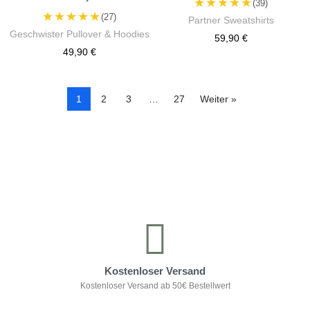
★★★★★
(39)
★★★★★
(27)
Partner Sweatshirts
Geschwister Pullover & Hoodies
59,90 €
49,90 €
1
2
3
…
27
Weiter »
Kontrolliere deine Privatsphäre
Kostenloser Versand
Kostenloser Versand ab 50€ Bestellwert