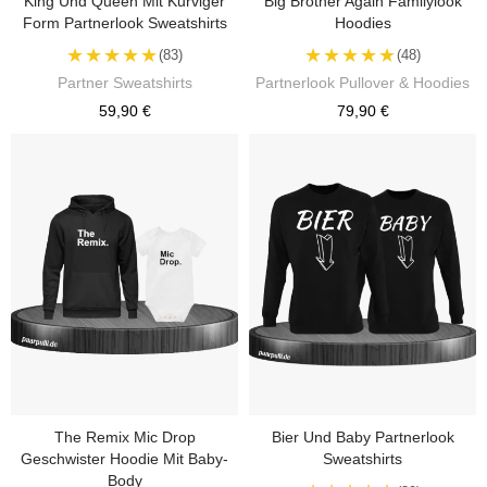
King Und Queen Mit Kurviger
Big Brother Again Familylook
Form Partnerlook Sweatshirts
Hoodies
★★★★★
★★★★★
(83)
(48)
Partner Sweatshirts
Partnerlook Pullover & Hoodies
59,90 €
79,90 €
The Remix Mic Drop
Bier Und Baby Partnerlook
Geschwister Hoodie Mit Baby-
Sweatshirts
Body