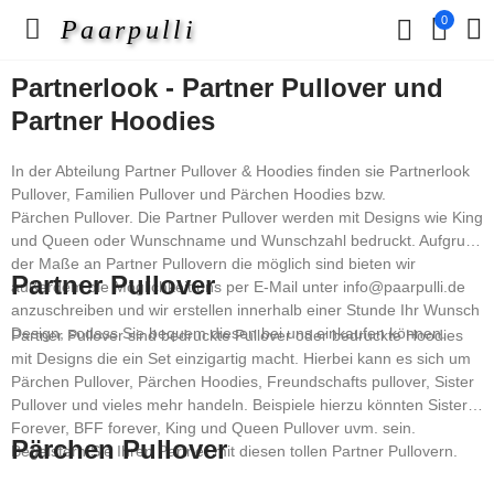
0
Paarpulli
Partnerlook - Partner Pullover und
Partner Hoodies
In der Abteilung Partner Pullover & Hoodies finden sie Partnerlook
Pullover, Familien Pullover und Pärchen Hoodies bzw.
Pärchen Pullover. Die Partner Pullover werden mit Designs wie King
und Queen oder Wunschname und Wunschzahl bedruckt. Aufgrund
der Maße an Partner Pullovern die möglich sind bieten wir
Partner Pullover
außerdem die Möglichkeit uns per E-Mail unter info@paarpulli.de
anzuschreiben und wir erstellen innerhalb einer Stunde Ihr Wunsch
Design, sodass Sie bequem diesen bei uns einkaufen können.
Partner Pullover sind bedruckte Pullover oder bedruckte Hoodies
mit Designs die ein Set einzigartig macht. Hierbei kann es sich um
Pärchen Pullover, Pärchen Hoodies, Freundschafts pullover, Sister
Pullover und vieles mehr handeln. Beispiele hierzu könnten Sister
Forever, BFF forever, King und Queen Pullover uvm. sein.
Pärchen Pullover
Begeistern Sie Ihren Partner mit diesen tollen Partner Pullovern.