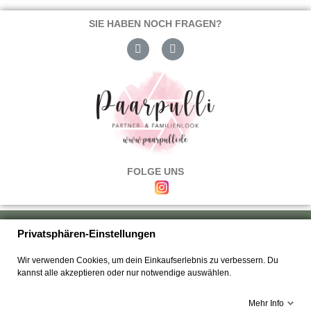
SIE HABEN NOCH FRAGEN?
FOLGE UNS
Über uns
|
Versand & Zahlung
|
Umtausch & Rückgabe
|
Haftung
|
Privatsphären-Einstellungen
Wiederrufsbelehrung
|
Hilfe & FAQ's
|
Datenschutz
|
AGB's
|
Impressum
|
Wir verwenden Cookies, um dein Einkaufserlebnis zu verbessern. Du
Kontakt
kannst alle akzeptieren oder nur notwendige auswählen.
Mehr Info