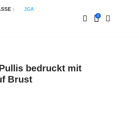
ÄSSE
JGA
0
ullis bedruckt mit
f Brust