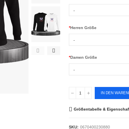
-
*
Herren Größe
-
*
Damen Größe
-
IN DEN WARE
Größentabelle & Eigenschaf
SKU:
0670400230880