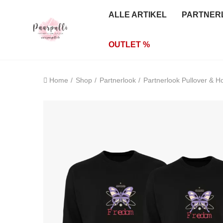
ALLE ARTIKEL
PARTNER
OUTLET %
Home
Shop
Partnerlook
Partnerlook Pullover & H