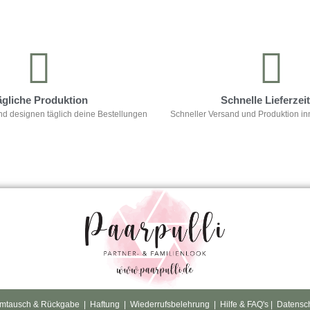
ägliche Produktion
Schnelle Lieferzei
nd designen täglich deine Bestellungen
Schneller Versand und Produktion in
mtausch & Rückgabe
|
Haftung
|
Wiederrufsbelehrung
|
Hilfe & FAQ's
|
Datensc