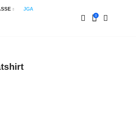
ÄSSE
JGA
0
shirt