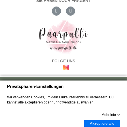
SIE HABEN NOCH FRAGEN?
FOLGE UNS
Über uns
|
Versand & Zahlung
|
Umtausch & Rückgabe
|
Haftung
|
Privatsphären-Einstellungen
Wiederrufsbelehrung
|
Hilfe & FAQ's
|
Datenschutz
|
AGB's
|
Impressum
|
Wir verwenden Cookies, um dein Einkaufserlebnis zu verbessern. Du
Kontakt
kannst alle akzeptieren oder nur notwendige auswählen.
Mehr Info
Akzeptiere alle
Copyright © 2025 Paarpulli