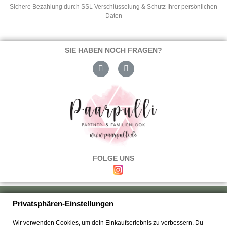
Sichere Bezahlung durch SSL Verschlüsselung & Schutz Ihrer persönlichen
Daten
SIE HABEN NOCH FRAGEN?
FOLGE UNS
Über uns
|
Versand & Zahlung
|
Umtausch & Rückgabe
|
Haftung
|
Privatsphären-Einstellungen
Wiederrufsbelehrung
|
Hilfe & FAQ's
|
Datenschutz
|
AGB's
|
Impressum
|
Wir verwenden Cookies, um dein Einkaufserlebnis zu verbessern. Du
Kontakt