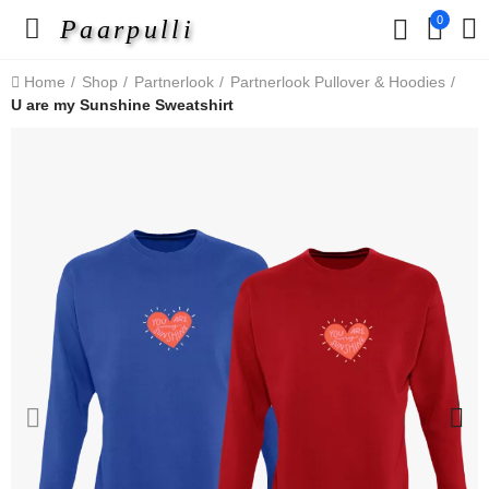
0
Paarpulli
Home
Shop
Partnerlook
Partnerlook Pullover & Hoodies
U are my Sunshine Sweatshirt