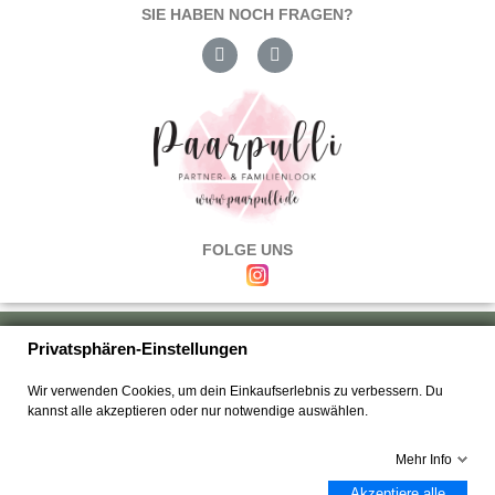
SIE HABEN NOCH FRAGEN?
FOLGE UNS
Über uns
|
Versand & Zahlung
|
Umtausch & Rückgabe
|
Haftung
|
Privatsphären-Einstellungen
Wiederrufsbelehrung
|
Hilfe & FAQ's
|
Datenschutz
|
AGB's
|
Impressum
|
Wir verwenden Cookies, um dein Einkaufserlebnis zu verbessern. Du
Kontakt
kannst alle akzeptieren oder nur notwendige auswählen.
Mehr Info
Akzeptiere alle
Copyright © 2025 Paarpulli