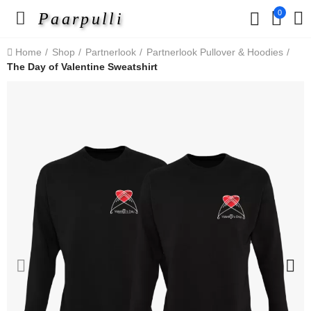
0
Paarpulli
Home
Shop
Partnerlook
Partnerlook Pullover & Hoodies
The Day of Valentine Sweatshirt