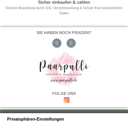
Sicher einkaufen & zahlen
Sichere Bezahlung durch SSL Verschlüsselung & Schutz Ihrer persönlichen
Daten
SIE HABEN NOCH FRAGEN?
FOLGE UNS
Über uns
|
Versand & Zahlung
|
Umtausch & Rückgabe
|
Haftung
|
Privatsphären-Einstellungen
Wiederrufsbelehrung
|
Hilfe & FAQ's
|
Datenschutz
|
AGB's
|
Impressum
|