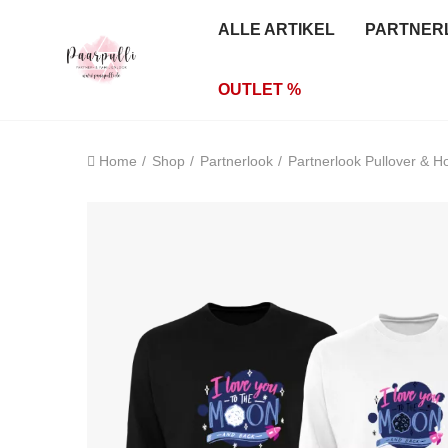
ALLE ARTIKEL
PARTNER
OUTLET %
Home
Shop
Partnerlook
Partnerlook Pullover & H