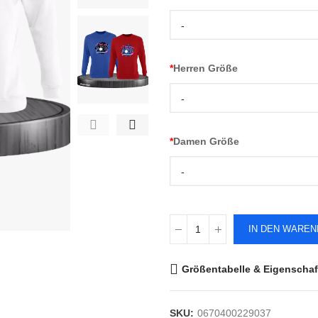
-
*
Herren Größe
-
*
Damen Größe
-
IN DEN WARE
Größentabelle & Eigenschaf
SKU:
0670400229037