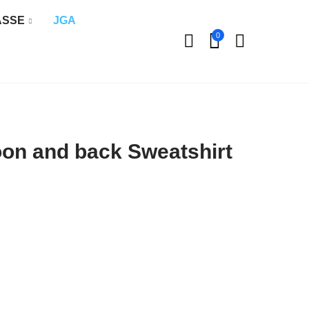
ÄSSE
JGA
0
oon and back Sweatshirt