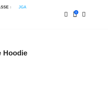
ÄSSE
JGA
0
e Hoodie