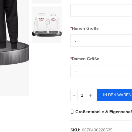
-
*
Herren Größe
-
*
Damen Größe
-
IN DEN WARE
Größentabelle & Eigenschaf
SKU:
0670400228535