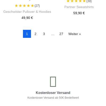
★★★★★
(39)
★★★★★
(27)
Partner Sweatshirts
Geschwister Pullover & Hoodies
59,90 €
49,90 €
1
2
3
…
27
Weiter »
Kontrolliere deine Privatsphäre
Kostenloser Versand
Kostenloser Versand ab 50€ Bestellwert