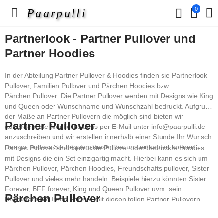
0
Paarpulli
Partnerlook - Partner Pullover und
Partner Hoodies
In der Abteilung Partner Pullover & Hoodies finden sie Partnerlook
Pullover, Familien Pullover und Pärchen Hoodies bzw.
Pärchen Pullover. Die Partner Pullover werden mit Designs wie King
und Queen oder Wunschname und Wunschzahl bedruckt. Aufgrund
der Maße an Partner Pullovern die möglich sind bieten wir
Partner Pullover
außerdem die Möglichkeit uns per E-Mail unter info@paarpulli.de
anzuschreiben und wir erstellen innerhalb einer Stunde Ihr Wunsch
Design, sodass Sie bequem diesen bei uns einkaufen können.
Partner Pullover sind bedruckte Pullover oder bedruckte Hoodies
mit Designs die ein Set einzigartig macht. Hierbei kann es sich um
Pärchen Pullover, Pärchen Hoodies, Freundschafts pullover, Sister
Pullover und vieles mehr handeln. Beispiele hierzu könnten Sister
Forever, BFF forever, King und Queen Pullover uvm. sein.
Pärchen Pullover
Begeistern Sie Ihren Partner mit diesen tollen Partner Pullovern.