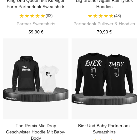
King Und Queen Mit Kurviger
Big Brother Again Familylook
Form Partnerlook Sweatshirts
Hoodies
★★★★★
★★★★★
(83)
(48)
Partner Sweatshirts
Partnerlook Pullover & Hoodies
59,90 €
79,90 €
The Remix Mic Drop
Bier Und Baby Partnerlook
Geschwister Hoodie Mit Baby-
Sweatshirts
Body