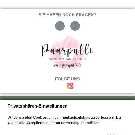
SIE HABEN NOCH FRAGEN?
FOLGE UNS
Über uns
|
Versand & Zahlung
|
Umtausch & Rückgabe
|
Haftung
|
Privatsphären-Einstellungen
Wiederrufsbelehrung
|
Hilfe & FAQ's
|
Datenschutz
|
AGB's
|
Impressum
|
Wir verwenden Cookies, um dein Einkaufserlebnis zu verbessern. Du
Kontakt
kannst alle akzeptieren oder nur notwendige auswählen.