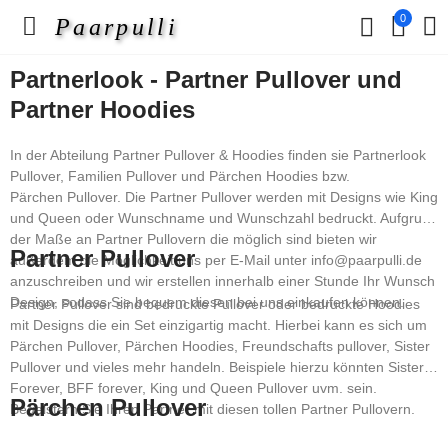
0
Paarpulli
Partnerlook - Partner Pullover und
Partner Hoodies
In der Abteilung Partner Pullover & Hoodies finden sie Partnerlook
Pullover, Familien Pullover und Pärchen Hoodies bzw.
Pärchen Pullover. Die Partner Pullover werden mit Designs wie King
und Queen oder Wunschname und Wunschzahl bedruckt. Aufgrund
der Maße an Partner Pullovern die möglich sind bieten wir
Partner Pullover
außerdem die Möglichkeit uns per E-Mail unter info@paarpulli.de
anzuschreiben und wir erstellen innerhalb einer Stunde Ihr Wunsch
Design, sodass Sie bequem diesen bei uns einkaufen können.
Partner Pullover sind bedruckte Pullover oder bedruckte Hoodies
mit Designs die ein Set einzigartig macht. Hierbei kann es sich um
Pärchen Pullover, Pärchen Hoodies, Freundschafts pullover, Sister
Pullover und vieles mehr handeln. Beispiele hierzu könnten Sister
Forever, BFF forever, King und Queen Pullover uvm. sein.
Pärchen Pullover
Begeistern Sie Ihren Partner mit diesen tollen Partner Pullovern.