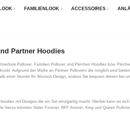
LOOK
FAMILIENLOOK
ACCESSOIRES
ANL
 und Partner Hoodies
artnerlook Pullover, Familien Pullover und Pärchen Hoodies bzw. Pärche
t. Aufgrund der Maße an Partner Pullovern die möglich sind bieten w
rhalb einer Stunde Ihr Wunsch Design, sodass Sie bequem diesen bei 
 Hoodies mit Designs die ein Set einzigartig macht. Hierbei kann es si
iele hierzu könnten Sister Forever, BFF forever, King und Queen Pullove