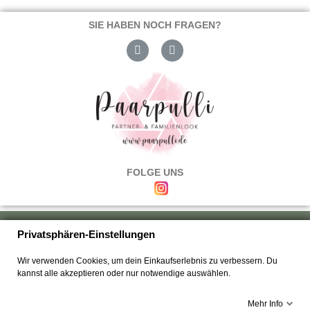
SIE HABEN NOCH FRAGEN?
FOLGE UNS
Über uns
|
Versand & Zahlung
|
Umtausch & Rückgabe
|
Haftung
|
Privatsphären-Einstellungen
Wiederrufsbelehrung
|
Hilfe & FAQ's
|
Datenschutz
|
AGB's
|
Impressum
|
Wir verwenden Cookies, um dein Einkaufserlebnis zu verbessern. Du
Kontakt
kannst alle akzeptieren oder nur notwendige auswählen.
Mehr Info