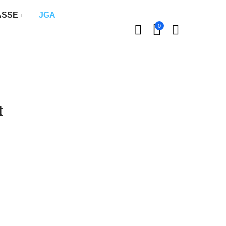
ÄSSE
JGA
0
t