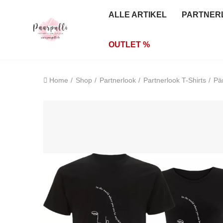
ALLE ARTIKEL
PARTNER
OUTLET %
Home
Shop
Partnerlook
Partnerlook T-Shirts
Pä