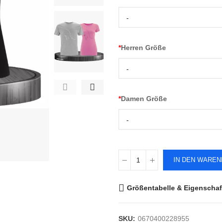
-
*
Herren Größe
-
*
Damen Größe
-
IN DEN WARE
Größentabelle & Eigenschaf
SKU:
0670400228955