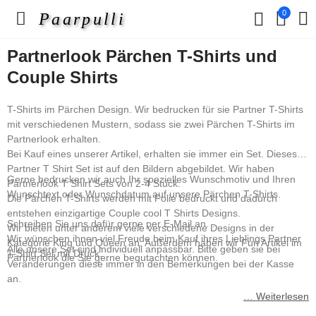
0
Paarpulli
Partnerlook Pärchen T-Shirts und
Couple Shirts
T-Shirts im Pärchen Design. Wir bedrucken für sie Partner T-Shirts
mit verschiedenen Mustern, sodass sie zwei Pärchen T-Shirts im
Partnerlook erhalten.
Bei Kauf eines unserer Artikel, erhalten sie immer ein Set. Dieses
Partner T Shirt Set ist auf den Bildern abgebildet. Wir haben
Gerne bedrucken wir auch Ihr spezielles Wunschmotiv und Ihren
Partnerlook T Shirt Sets von 2-4 Stück.
Wunschtext oder Wunschdatum auf unsere Pärchen T-Shirts.
Die Pärchen T-Shirts werden mit Folie bedruckt und dadurch
entstehen einzigartige Couple cool T Shirts Designs.
Schreiben Sie uns dafür gerne per E-Mail an.
Wir bieten unter anderem viele verschiedene Designs in der
Wir wünschen ihnen viel Freude beim Kauf ihres Lieblings Partner
Kategorie King und Queen an. Außerdem haben wir Fun Artikel im
Alle unsere Set sind individuell anpassbar. Bitte geben sie bei
T-Shirt Set mit Druck.
Partnerlook die Sie gerne begutachten können.
Veränderungen diese immer in den Bemerkungen bei der Kasse
an.
… Weiterlesen