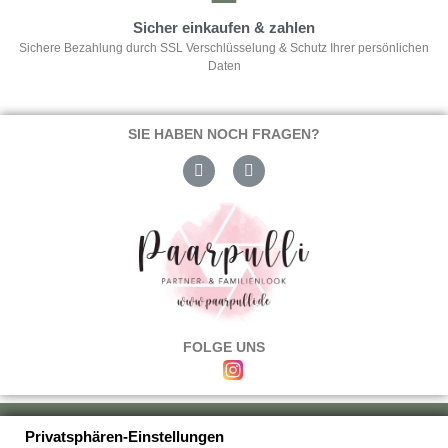
Sicher einkaufen & zahlen
Sichere Bezahlung durch SSL Verschlüsselung & Schutz Ihrer persönlichen
Daten
SIE HABEN NOCH FRAGEN?
FOLGE UNS
Über uns
|
Versand & Zahlung
|
Umtausch & Rückgabe
|
Haftung
|
Privatsphären-Einstellungen