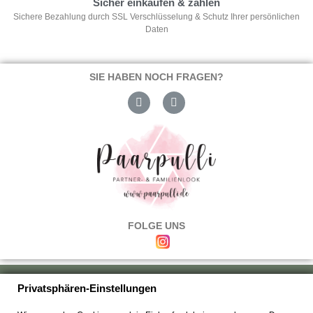
Sicher einkaufen & zahlen
Sichere Bezahlung durch SSL Verschlüsselung & Schutz Ihrer persönlichen
Daten
SIE HABEN NOCH FRAGEN?
FOLGE UNS
Über uns
|
Versand & Zahlung
|
Umtausch & Rückgabe
|
Haftung
|
Privatsphären-Einstellungen
Wiederrufsbelehrung
|
Hilfe & FAQ's
|
Datenschutz
|
AGB's
|
Impressum
|