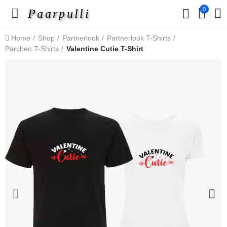
0
Paarpulli
Home
Shop
Partnerlook
Partnerlook T-Shirts
Pärchen T-Shirts
Valentine Cutie T-Shirt