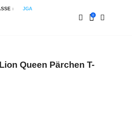
ÄSSE
JGA
0
 Lion Queen Pärchen T-