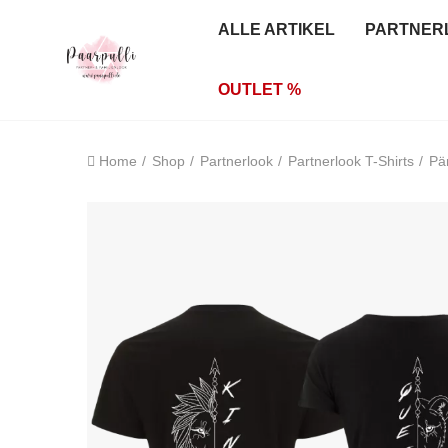
ALLE ARTIKEL
PARTNER
OUTLET %
Home
Shop
Partnerlook
Partnerlook T-Shirts
Pä