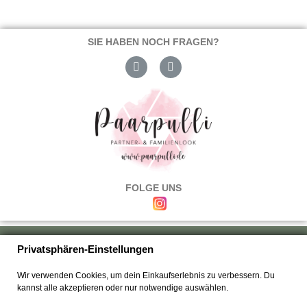
SIE HABEN NOCH FRAGEN?
FOLGE UNS
Über uns
|
Versand & Zahlung
|
Umtausch & Rückgabe
|
Haftung
|
Privatsphären-Einstellungen
Wiederrufsbelehrung
|
Hilfe & FAQ's
|
Datenschutz
|
AGB's
|
Impressum
|
Wir verwenden Cookies, um dein Einkaufserlebnis zu verbessern. Du
Kontakt
kannst alle akzeptieren oder nur notwendige auswählen.