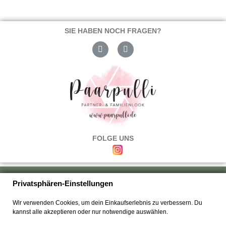
SIE HABEN NOCH FRAGEN?
FOLGE UNS
Über uns
|
Versand & Zahlung
|
Umtausch & Rückgabe
|
Haftung
|
Privatsphären-Einstellungen
Wiederrufsbelehrung
|
Hilfe & FAQ's
|
Datenschutz
|
AGB's
|
Impressum
|
Wir verwenden Cookies, um dein Einkaufserlebnis zu verbessern. Du
Kontakt
kannst alle akzeptieren oder nur notwendige auswählen.