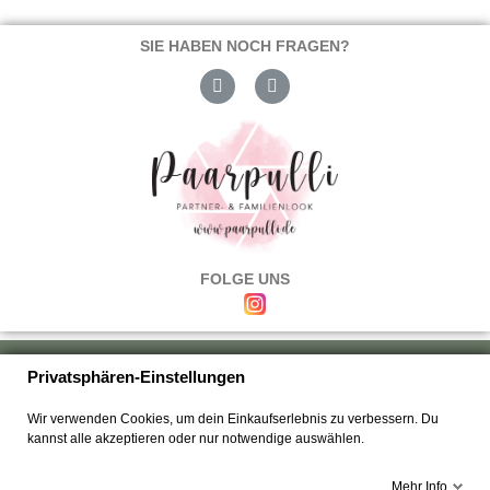
SIE HABEN NOCH FRAGEN?
FOLGE UNS
Über uns
|
Versand & Zahlung
|
Umtausch & Rückgabe
|
Haftung
|
Privatsphären-Einstellungen
Wiederrufsbelehrung
|
Hilfe & FAQ's
|
Datenschutz
|
AGB's
|
Impressum
|
Wir verwenden Cookies, um dein Einkaufserlebnis zu verbessern. Du
Kontakt
kannst alle akzeptieren oder nur notwendige auswählen.
Mehr Info