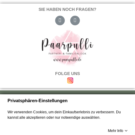
SIE HABEN NOCH FRAGEN?
FOLGE UNS
Über uns
|
Versand & Zahlung
|
Umtausch & Rückgabe
|
Haftung
|
Privatsphären-Einstellungen
Wiederrufsbelehrung
|
Hilfe & FAQ's
|
Datenschutz
|
AGB's
|
Impressum
|
Wir verwenden Cookies, um dein Einkaufserlebnis zu verbessern. Du
Kontakt
kannst alle akzeptieren oder nur notwendige auswählen.
Mehr Info