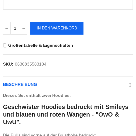
-
IN DEN WARENKORB
Größentabelle & Eigenschaften
SKU:
0630835583104
BESCHREIBUNG
Dieses Set enthält zwei Hoodies.
Geschwister Hoodies bedruckt mit Smileys
und blauen und roten Wangen - "OwO &
UwU".
Die Pullis sind vorne auf der Brusthöhe bedruckt.