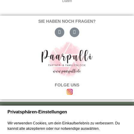
Daten
SIE HABEN NOCH FRAGEN?
FOLGE UNS
Über uns
|
Versand & Zahlung
|
Umtausch & Rückgabe
|
Haftung
|
Privatsphären-Einstellungen
Wiederrufsbelehrung
|
Hilfe & FAQ's
|
Datenschutz
|
AGB's
|
Impressum
|
Wir verwenden Cookies, um dein Einkaufserlebnis zu verbessern. Du
Kontakt
kannst alle akzeptieren oder nur notwendige auswählen.