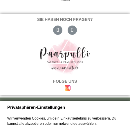
SIE HABEN NOCH FRAGEN?
FOLGE UNS
Über uns
|
Versand & Zahlung
|
Umtausch & Rückgabe
|
Haftung
|
Privatsphären-Einstellungen
Wiederrufsbelehrung
|
Hilfe & FAQ's
|
Datenschutz
|
AGB's
|
Impressum
|
Wir verwenden Cookies, um dein Einkaufserlebnis zu verbessern. Du
Kontakt
kannst alle akzeptieren oder nur notwendige auswählen.