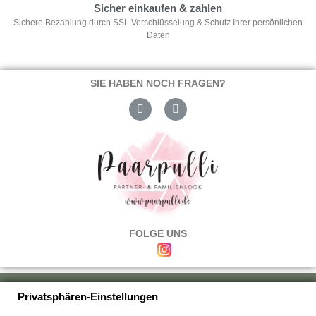
Sicher einkaufen & zahlen
Sichere Bezahlung durch SSL Verschlüsselung & Schutz Ihrer persönlichen
Daten
SIE HABEN NOCH FRAGEN?
FOLGE UNS
Über uns
|
Versand & Zahlung
|
Umtausch & Rückgabe
|
Haftung
|
Privatsphären-Einstellungen
Wiederrufsbelehrung
|
Hilfe & FAQ's
|
Datenschutz
|
AGB's
|
Impressum
|