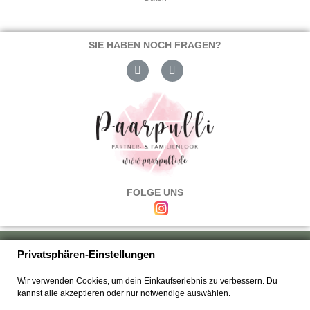
SIE HABEN NOCH FRAGEN?
FOLGE UNS
Über uns
|
Versand & Zahlung
|
Umtausch & Rückgabe
|
Haftung
|
Privatsphären-Einstellungen
Wiederrufsbelehrung
|
Hilfe & FAQ's
|
Datenschutz
|
AGB's
|
Impressum
|
Wir verwenden Cookies, um dein Einkaufserlebnis zu verbessern. Du
Kontakt
kannst alle akzeptieren oder nur notwendige auswählen.