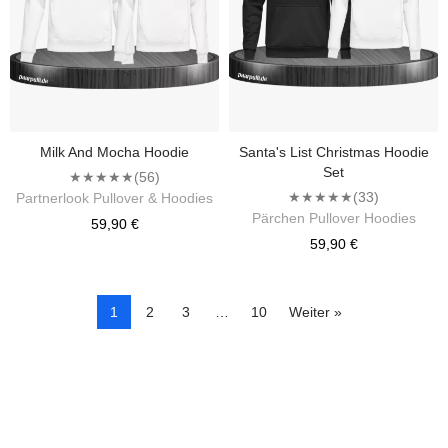
Milk And Mocha Hoodie
Santa's List Christmas Hoodie
Set
★★★★★
(56)
★★★★★
(33)
Partnerlook Pullover & Hoodies
Pärchen Pullover Hoodies
59,90 €
59,90 €
1
2
3
…
10
Weiter »
Kontrolliere deine Privatsphäre