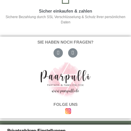
Sicher einkaufen & zahlen
Sichere Bezahlung durch SSL Verschlüsselung & Schutz Ihrer persönlichen
Daten
SIE HABEN NOCH FRAGEN?
FOLGE UNS
Über uns
|
Versand & Zahlung
|
Umtausch & Rückgabe
|
Haftung
|
Privatsphären-Einstellungen