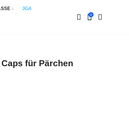
ÄSSE
JGA
0
u Caps für Pärchen