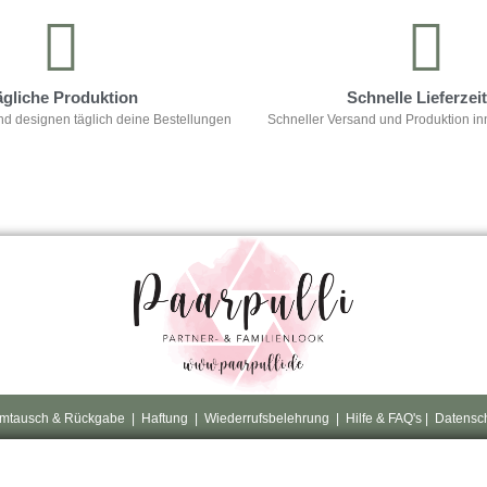
ägliche Produktion
Schnelle Lieferzei
nd designen täglich deine Bestellungen
Schneller Versand und Produktion in
mtausch & Rückgabe
|
Haftung
|
Wiederrufsbelehrung
|
Hilfe & FAQ's
|
Datensc