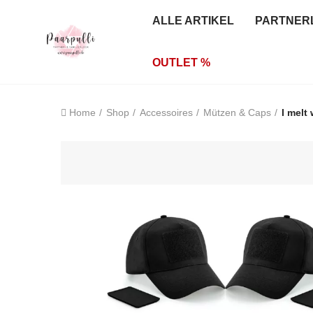
ALLE ARTIKEL
PARTNER
OUTLET %
Home
Shop
Accessoires
Mützen & Caps
I melt