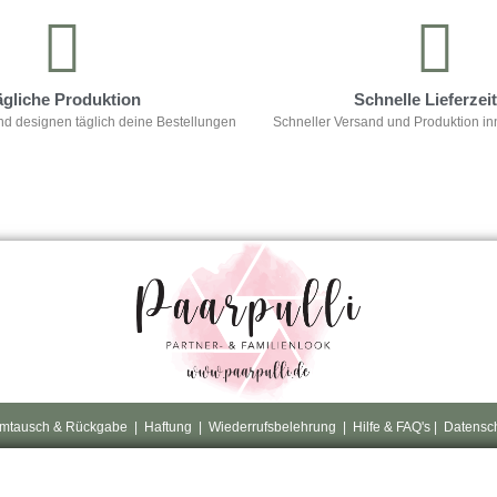
ägliche Produktion
Schnelle Lieferzei
nd designen täglich deine Bestellungen
Schneller Versand und Produktion in
mtausch & Rückgabe
|
Haftung
|
Wiederrufsbelehrung
|
Hilfe & FAQ's
|
Datensc