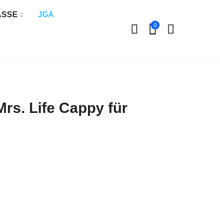
ÄSSE
JGA
0
rs. Life Cappy für