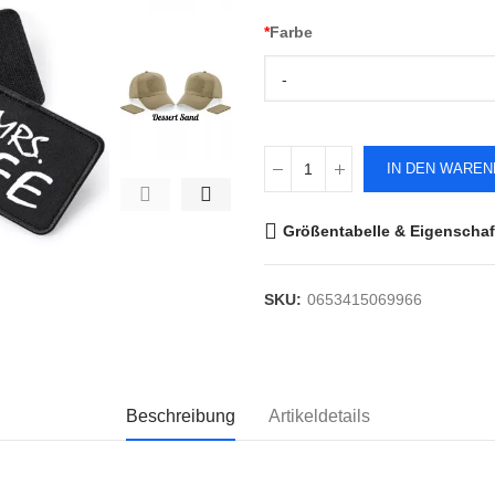
*
Farbe
-
IN DEN WARE
Größentabelle & Eigenschaf
SKU:
0653415069966
Beschreibung
Artikeldetails