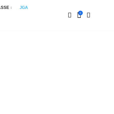
ÄSSE
JGA
0