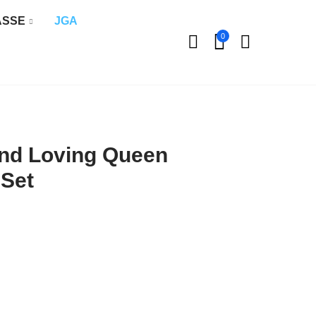
ÄSSE
JGA
0
and Loving Queen
Set