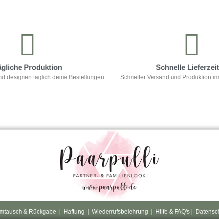
ägliche Produktion
Schnelle Lieferzei
nd designen täglich deine Bestellungen
Schneller Versand und Produktion in
mtausch & Rückgabe
|
Haftung
|
Wiederrufsbelehrung
|
Hilfe & FAQ's
|
Datensc