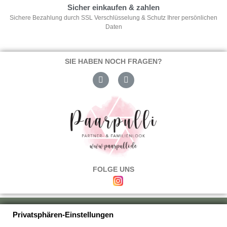
Sicher einkaufen & zahlen
Sichere Bezahlung durch SSL Verschlüsselung & Schutz Ihrer persönlichen
Daten
SIE HABEN NOCH FRAGEN?
FOLGE UNS
Über uns
|
Versand & Zahlung
|
Umtausch & Rückgabe
|
Haftung
|
Privatsphären-Einstellungen
Wiederrufsbelehrung
|
Hilfe & FAQ's
|
Datenschutz
|
AGB's
|
Impressum
|