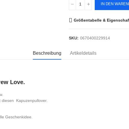
IN DEN WARE
Größentabelle & Eigenschaf
SKU:
0670400229914
Beschreibung
Artikeldetails
rew Love.
w.
it diesen Kapuzenpullover.
tolle Geschenkidee.