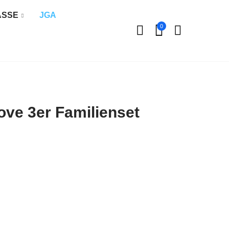
ÄSSE
JGA
0
ove 3er Familienset