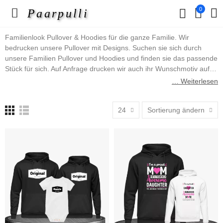
0
Paarpulli
Familienlook Pullover & Hoodies für die ganze Familie. Wir
bedrucken unsere Pullover mit Designs. Suchen sie sich durch
unsere Familien Pullover und Hoodies und finden sie das passende
Stück für sich. Auf Anfrage drucken wir auch ihr Wunschmotiv auf.
Schreiben sie uns einfach über das Kontaktformular an. In dieser
… Weiterlesen
Pullover & Hoodies Kategorie finden sie z.B. Mutter Vater Kind
Pullover oder aber auch Pullover im King, Queen, Prince und
24
Sortierung ändern
Princess Design, uvm.
Viel Spaß wünscht ihnen das Paarpulli Team.