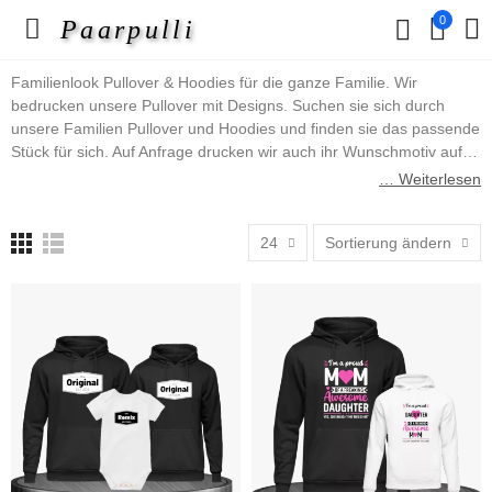
0
Paarpulli
Familienlook Pullover & Hoodies für die ganze Familie. Wir
bedrucken unsere Pullover mit Designs. Suchen sie sich durch
unsere Familien Pullover und Hoodies und finden sie das passende
Stück für sich. Auf Anfrage drucken wir auch ihr Wunschmotiv auf.
Schreiben sie uns einfach über das Kontaktformular an. In dieser
… Weiterlesen
Pullover & Hoodies Kategorie finden sie z.B. Mutter Vater Kind
Pullover oder aber auch Pullover im King, Queen, Prince und
24
Sortierung ändern
Princess Design, uvm.
Viel Spaß wünscht ihnen das Paarpulli Team.