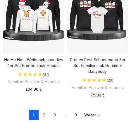
Ho Ho Ho... Weihnachtshoodies
Frohes Fest Schneemann 3er
4er Set Familienlook Hoodie
Set Familienlook Hoodie +
Babybody
★★★★★
(87)
★★★★★
(28)
Familien Pullover & Hoodies
Familien Pullover & Hoodies
104,90 €
79,90 €
1
2
3
…
9
Weiter »