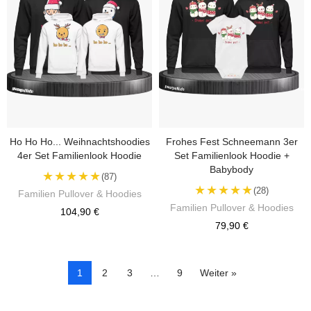
Ho Ho Ho... Weihnachtshoodies
Frohes Fest Schneemann 3er
4er Set Familienlook Hoodie
Set Familienlook Hoodie +
Babybody
★★★★★
(87)
★★★★★
(28)
Familien Pullover & Hoodies
Familien Pullover & Hoodies
104,90 €
79,90 €
1
2
3
…
9
Weiter »