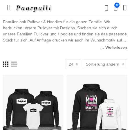
0
Paarpulli
Familienlook Pullover & Hoodies für die ganze Familie. Wir
bedrucken unsere Pullover mit Designs. Suchen sie sich durch
unsere Familien Pullover und Hoodies und finden sie das passende
Stück für sich. Auf Anfrage drucken wir auch ihr Wunschmotiv auf.
Schreiben sie uns einfach über das Kontaktformular an. In dieser
… Weiterlesen
Pullover & Hoodies Kategorie finden sie z.B. Mutter Vater Kind
Pullover oder aber auch Pullover im King, Queen, Prince und
24
Sortierung ändern
Princess Design, uvm.
Viel Spaß wünscht ihnen das Paarpulli Team.