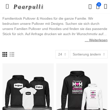
0
Paarpulli
Familienlook Pullover & Hoodies für die ganze Familie. Wir
bedrucken unsere Pullover mit Designs. Suchen sie sich durch
unsere Familien Pullover und Hoodies und finden sie das passende
Stück für sich. Auf Anfrage drucken wir auch ihr Wunschmotiv auf.
Schreiben sie uns einfach über das Kontaktformular an. In dieser
… Weiterlesen
Pullover & Hoodies Kategorie finden sie z.B. Mutter Vater Kind
Pullover oder aber auch Pullover im King, Queen, Prince und
24
Sortierung ändern
Princess Design, uvm.
Viel Spaß wünscht ihnen das Paarpulli Team.