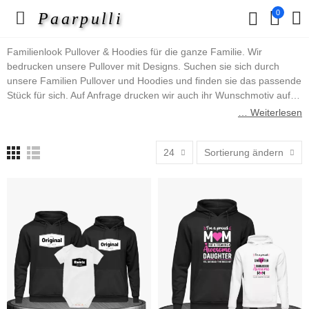
0
Paarpulli
Familienlook Pullover & Hoodies für die ganze Familie. Wir
bedrucken unsere Pullover mit Designs. Suchen sie sich durch
unsere Familien Pullover und Hoodies und finden sie das passende
Stück für sich. Auf Anfrage drucken wir auch ihr Wunschmotiv auf.
Schreiben sie uns einfach über das Kontaktformular an. In dieser
… Weiterlesen
Pullover & Hoodies Kategorie finden sie z.B. Mutter Vater Kind
Pullover oder aber auch Pullover im King, Queen, Prince und
24
Sortierung ändern
Princess Design, uvm.
Viel Spaß wünscht ihnen das Paarpulli Team.