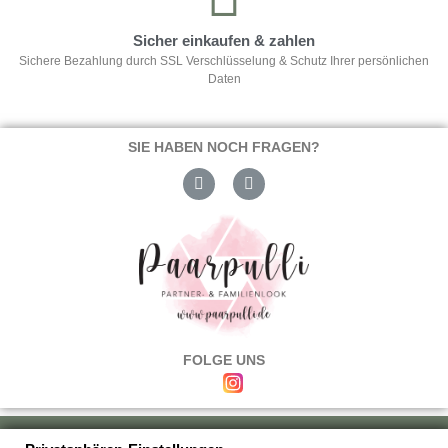
Sicher einkaufen & zahlen
Sichere Bezahlung durch SSL Verschlüsselung & Schutz Ihrer persönlichen
Daten
SIE HABEN NOCH FRAGEN?
FOLGE UNS
Über uns
|
Versand & Zahlung
|
Umtausch & Rückgabe
|
Haftung
|